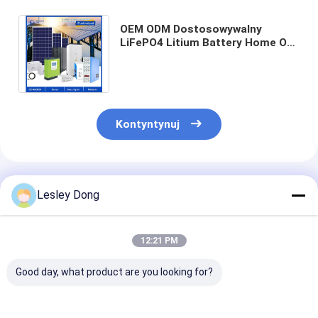
OEM ODM Dostosowywalny
LiFePO4 Litium Battery Home Off
Grid Inwerter z czystą falą sinus
3KW 5KW 6KW
Kontyntynuj
Polecane Produkty
Lesley Dong
12:21 PM
Good day, what product are you looking for?