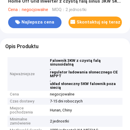
Home Off Grid Inwerter z czystą falą sinus 3KW 5KW
6KW
Cena：negocjowalne
MOQ：2 jednostki
Najlepsza cena
Skontaktuj się teraz
Opis Produktu
Falownik 3KW z czystą falą
sinusoidalną
,
regulator ładowania słonecznego CE
Najważniejsze
MPPT
,
układ słoneczny 5KW falownik poza
siecią
Cena
negocjowalne
Czas dostawy
7-15 dni roboczych
Miejsce
Hunan, Chiny
pochodzenia
Minimalne
2 jednostki
zamówienie