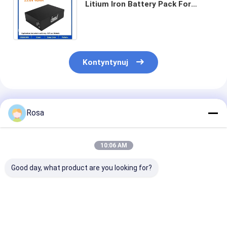
Litium Iron Battery Pack For
Robotics Industry Machines
Maszyny medyczne
Kontyntynuj
Polecane Produkty
Rosa
10:06 AM
Good day, what product are you looking for?
80Ah 40Ah 60Ah
48V EV Litium
OEM ODM IP6
100Ah 120Ah
Battery Packaging
wodoodporne 
Opcjonalna
LiFePO4 LFP Cells
Litium z