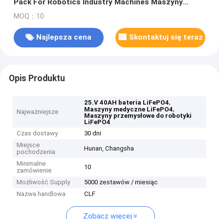
Pack For Robotics Industry Machines Maszyny
medyczne
MOQ：10
Najlepsza cena
Skontaktuj się teraz
Opis Produktu
,
25.V 40AH bateria LiFePO4
,
Maszyny medyczne LiFePO4
Najważniejsze
Maszyny przemysłowe do robotyki
LiFePO4
Czas dostawy
30 dni
Miejsce
Hunan, Changsha
pochodzenia
Minimalne
10
zamówienie
Możliwość Supply
5000 zestawów / miesiąc
Nazwa handlowa
CLF
Zobacz więcej