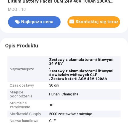
Litium Battery Packs OEM 24V 48V 100Ah 200Ah
300Ah 50Ah
MOQ：10
Najlepsza cena
Skontaktuj się teraz
Opis Produktu
Zestawy z akumulatorami litowymi
24 V EV
,
Najważniejsze
Zestawy z akumulatorami litowymi
do wózków widłowych CLF
,
Zestaw baterii AGV 48V 100Ah
Czas dostawy
30 dni
Miejsce
Hunan, Changsha
pochodzenia
Minimalne
10
zamówienie
Możliwość Supply
5000 zestawów / miesiąc
Nazwa handlowa
CLF