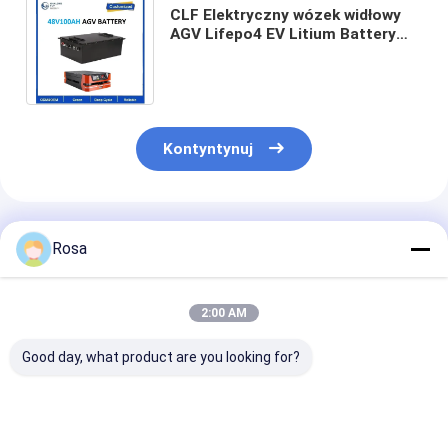
CLF Elektryczny wózek widłowy
AGV Lifepo4 EV Litium Battery
Packs OEM 24V 48V 100Ah 200Ah
300Ah 50Ah
Kontyntynuj
Polecane Produkty
Rosa
2:00 AM
Good day, what product are you looking for?
80Ah 40Ah 60Ah
48V EV Litium
OEM ODM IP6