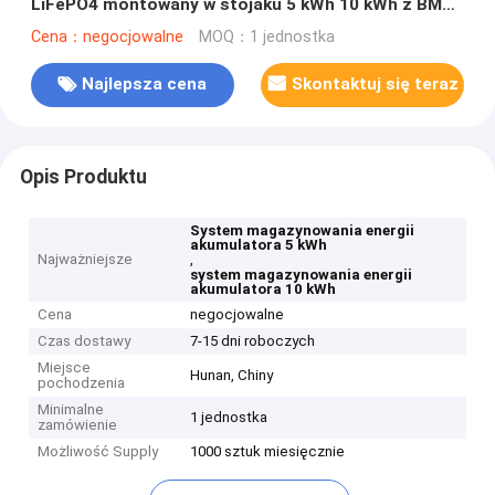
LiFePO4 montowany w stojaku 5 kWh 10 kWh z BMS
dla domowej fabryki przemysłu komercyjnego
Cena：negocjowalne
MOQ：1 jednostka
Najlepsza cena
Skontaktuj się teraz
Opis Produktu
System magazynowania energii
akumulatora 5 kWh
Najważniejsze
,
system magazynowania energii
akumulatora 10 kWh
Cena
negocjowalne
Czas dostawy
7-15 dni roboczych
Miejsce
Hunan, Chiny
pochodzenia
Minimalne
1 jednostka
zamówienie
Możliwość Supply
1000 sztuk miesięcznie