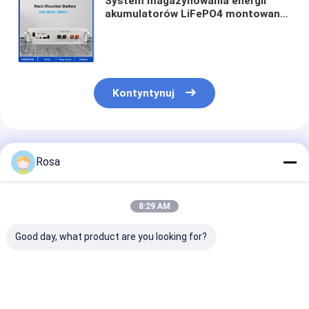
System magazynowania energii
akumulatorów LiFePO4 montowany
w stojaku 5 kWh 10 kWh z BMS dla
domowej fabryki przemysłu
komercyjnego
Kontyntynuj
Polecane Produkty
Rosa
8:29 AM
Good day, what product are you looking for?
Akumulator litowy
Tesla Lifepo4
System
IP65 Tesla LFP
Powerwall 48v200ah
przechowywan