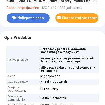
80AH 120AH OEM ODM Litium Battery Packs For E-
Bike/Motorcycle/Wheelchair
Cena：negocjowalne
MOQ：10-1000 jednostek
Najlepsza cena
Skontaktuj się teraz
Opis Produktu
Przenośny panel do ładowania
słonecznego o mocy 50 W
,
monokrystaliczny przenośny panel
Najważniejsze
do ładowania słonecznego
,
silikonowy składany panel słoneczny
na kemping
Cena
negocjowalne
Czas dostawy
7-15 dni roboczych
Miejsce
Hunan, Chiny
pochodzenia
Minimalne
10-1000 jednostek
zamówienie