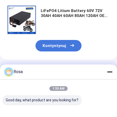
LiFePO4 Litium Battery 60V 72V
30AH 40AH 60AH 80AH 120AH OEM
ODM Litium Battery Packs For E-
Bike/Motorcycle/Wheelchair
Kontyntynuj
Polecane Produkty
Rosa
1:55 AM
Good day, what product are you looking for?